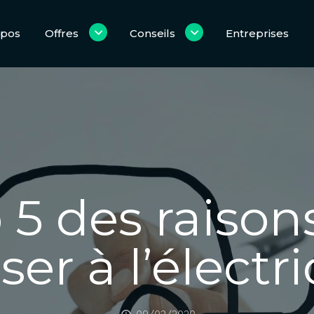
opos
Offres
Conseils
Entreprises
 5 des raison
ser à l’électr