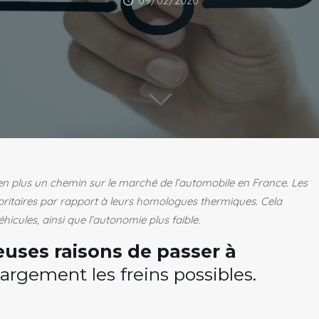
09/02/2020
s en plus un chemin sur le marché de l’automobile en France.
Les
oritaires par rapport à leurs homologues thermiques. Cela
hicules, ainsi que l’autonomie plus faible.
uses raisons de passer à
argement les freins possibles.