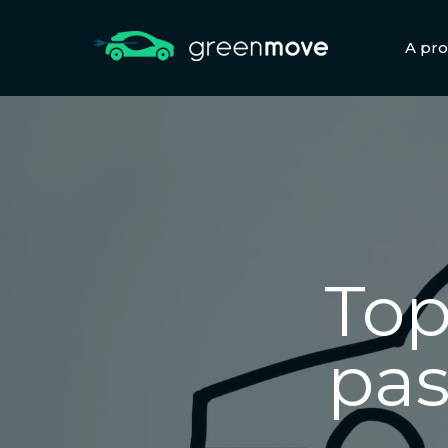
A pr
Top
pas