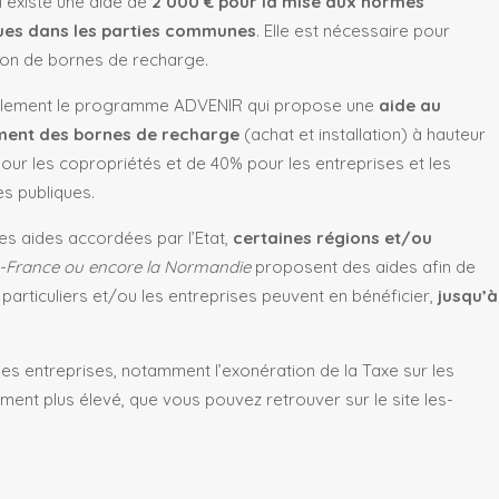
il existe une aide de
2 000 € pour la mise aux normes
ques dans les parties communes
. Elle est nécessaire pour
ation de bornes de recharge.
galement le programme ADVENIR qui propose une
aide au
ment des bornes de recharge
(achat et installation) à hauteur
our les copropriétés et de 40% pour les entreprises et les
s publiques.
des aides accordées par l’Etat,
certaines régions et/ou
e-France ou encore la Normandie
proposent des aides afin de
es particuliers et/ou les entreprises peuvent en bénéficier,
jusqu’à
 les entreprises, notamment l’exonération de la Taxe sur les
ment plus élevé, que vous pouvez retrouver sur le site les-