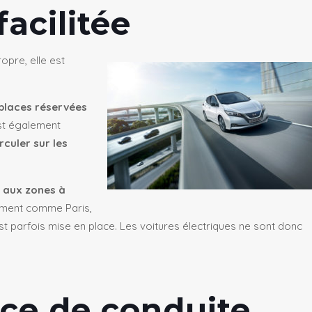
facilitée
opre, elle est
places réservées
est également
irculer sur les
 aux zones à
amment comme Paris,
 est parfois mise en place. Les voitures électriques ne sont donc
nce de conduite