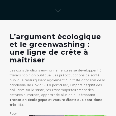
L’argument écologique
et le greenwashing :
une ligne de crête à
maîtriser
Les considérations environnementales se développent à
travers l’opinion publique. Les préoccupations de santé
publique ressurgissent également à la triste occasion de la
pandémie de Covid-19. En particulier, l’impact négatif des
polluants sur la santé, résultant majoritairement des
activités humaines, apparaît de plus en plus frappant.
Transition écologique et voiture électrique sont donc
très liés.
Pour