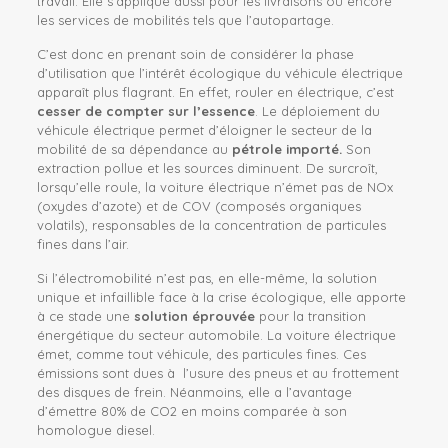
travail. Elle s’applique aussi pour les livraisons ou encore
les services de mobilités tels que l’autopartage.
C’est donc en prenant soin de considérer la phase
d’utilisation que l’intérêt écologique du véhicule électrique
apparaît plus flagrant. En effet, rouler en électrique, c’est
cesser de compter sur l’essence
. Le déploiement du
véhicule électrique permet d’éloigner le secteur de la
mobilité de sa dépendance au
pétrole importé.
Son
extraction pollue et les sources diminuent. De surcroît,
lorsqu’elle roule, la voiture électrique n’émet pas de NOx
(oxydes d’azote
) et de COV (composés organiques
volatils), responsables de la concentration de particules
fines dans l’air.
Si l’électromobilité n’est pas, en elle-même, la solution
unique et infaillible f
ace à la crise écologique, elle apporte
à ce stade une
solution éprouvée
pour la transition
énergétique du secteur automobile. La voiture électrique
émet, comme tout véhicule, des particules fines. Ces
émissions sont dues à l’usure des pneus et au frottement
des disques de frein. Néanmoins, elle a l’avantage
d’émettre 80% de CO2 en moins comparée à son
homologue diesel.