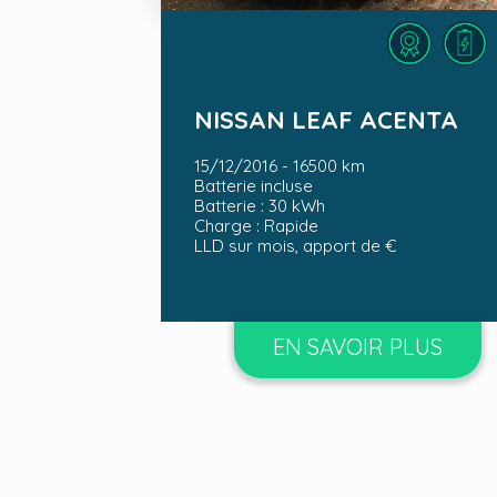
LLD sur mois, apport de €
NISSAN LEAF ACENTA
15/12/2016 - 16500 km
Batterie incluse
Batterie : 30 kWh
Charge : Rapide
LLD sur mois, apport de €
EN SAVOIR PLUS