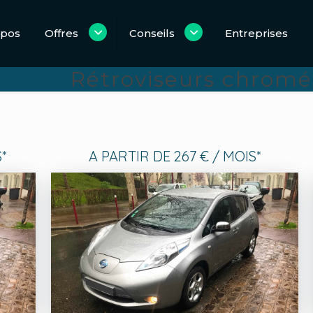
opos
Offres
Conseils
Entreprises
Rétroviseurs chromé
*
A PARTIR DE 267 € / MOIS*