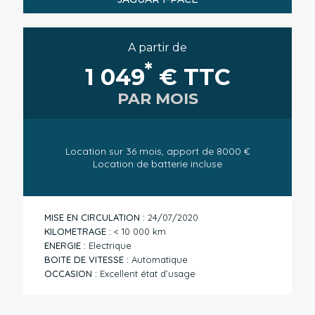
A partir de
*
1 049
€ TTC
PAR MOIS
Location sur 36 mois, apport de 8000 €
Location de batterie incluse
MISE EN CIRCULATION :
24/07/2020
KILOMETRAGE :
< 10 000 km
ENERGIE :
Electrique
BOITE DE VITESSE :
Automatique
OCCASION :
Excellent état d’usage