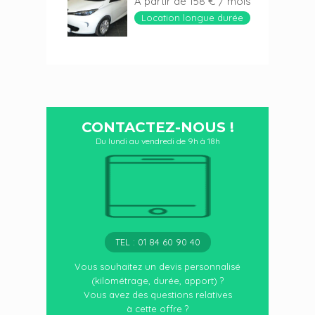
A partir de 158 € / mois
Location longue durée
CONTACTEZ-NOUS !
Du lundi au vendredi de 9h à 18h
TEL : 01 84 60 90 40
Vous souhaitez un devis personnalisé
(kilométrage, durée, apport) ?
Vous avez des questions relatives
à cette offre ?