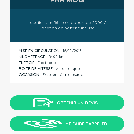
PAR MOIS
Location sur 36 mois, apport de 2000 €
Location de batterie incluse
MISE EN CIRCULATION :
16/10/2015
KILOMETRAGE :
8400 km
ENERGIE :
Electrique
BOITE DE VITESSE :
Automatique
OCCASION :
Excellent état d’usage
OBTENIR UN DEVIS
ME FAIRE RAPPELER