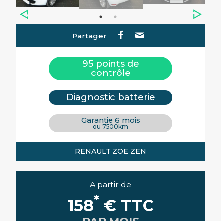
Partager
95 points de
contrôle
Diagnostic batterie
Garantie 6 mois
ou 7500km
RENAULT ZOE ZEN
A partir de
*
158
€ TTC