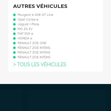
AUTRES VÉHICULES
Peugeot e-208 GT Line
Opel Corsa-e
Jaguar I-Pace
MG ZS EV
FIAT 500 e
HONDA e
RENAULT ZOE ONE
RENAULT ZOE INTENS
RENAULT ZOE INTENS
RENAULT ZOE INTENS
> TOUS LES VÉHICULES