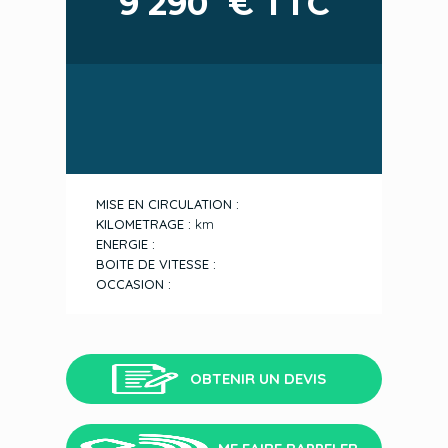
9 290
€ TTC
MISE EN CIRCULATION :
KILOMETRAGE :
km
ENERGIE :
BOITE DE VITESSE :
OCCASION :
OBTENIR UN DEVIS