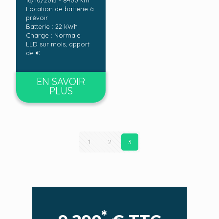
Location de batterie à
prévoir
Batterie : 22 kWh
Charge : Normale
LLD sur mois, apport
de €
EN SAVOIR
PLUS
1
2
3
*