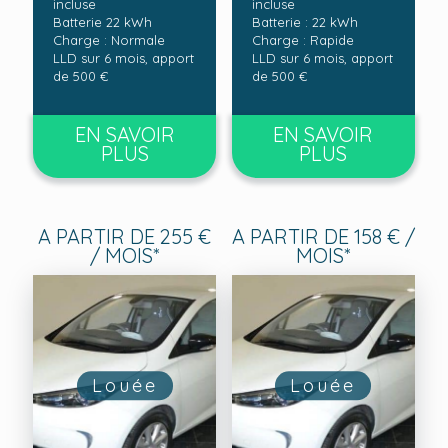
incluse
incluse
Batterie 22 kWh
Batterie : 22 kWh
Charge : Normale
Charge : Rapide
LLD sur 6 mois, apport
LLD sur 6 mois, apport
de 500 €
de 500 €
EN SAVOIR
EN SAVOIR
PLUS
PLUS
A PARTIR DE 255 €
A PARTIR DE 158 € /
/ MOIS*
MOIS*
Louée
Louée