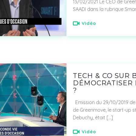
13/02/2021 Le CEO de Greenm
SAADI dans la rubrique Sma
Vidéo
TECH & CO SUR 
DÉMOCRATISER 
?
Emission du 29/10/2019 de 
de Greenmove, le start-up s
Debuchy, était
[…]
Vidéo