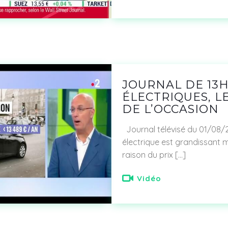
JOURNAL DE 13H
ÉLECTRIQUES, L
DE L’OCCASION
Journal télévisé du 01/08/
électrique est grandissant m
raison du prix
[…]
Vidéo