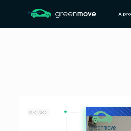
A pr
B
19/04/2021