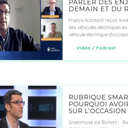
PARLER DES ENJ
DEMAIN ET DU 
France Autotech reçoit Aur
des véhicules électriques en
véhicule électrique d’occasi
Vidéo
/
Podcast
RUBRIQUE SMAR
POURQUOI AVOIR
SUR L’OCCASION
Greenmove sur Bsmart : Rub