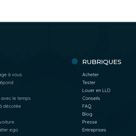
RUBRIQUES
age à vous
Acheter
 répond
Tester
Louer en LLD
 avec le temps
Conseils
éjà décotée
FAQ
Blog
 voiture
Presse
alter ego
Entreprises