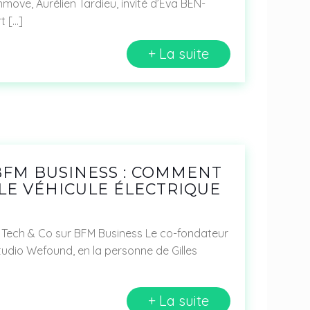
ove, Aurélien Tardieu, invité d’Éva BEN-
rt
[…]
+ La suite
BFM BUSINESS : COMMENT
LE VÉHICULE ÉLECTRIQUE
Tech & Co sur BFM Business Le co-fondateur
tudio Wefound, en la personne de Gilles
+ La suite