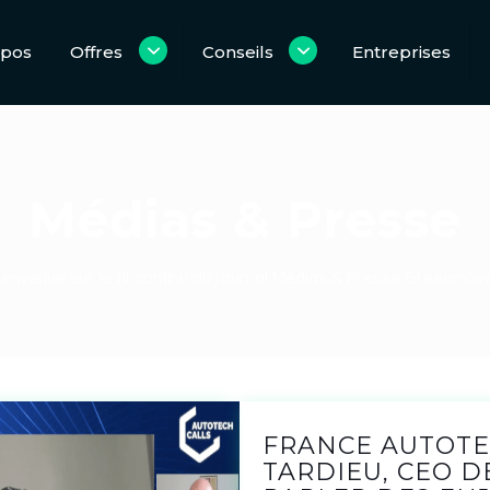
opos
Offres
Conseils
Entreprises
Médias & Presse
ienvenue sur le fil continu du journal Médias & Presse Greenmove
FRANCE AUTOTE
TARDIEU, CEO 