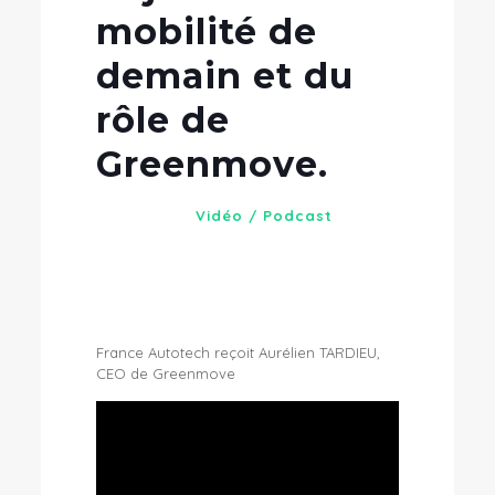
mobilité de
demain et du
rôle de
Greenmove.
Vidéo
/
Podcast
France Autotech reçoit Aurélien TARDIEU,
CEO de Greenmove