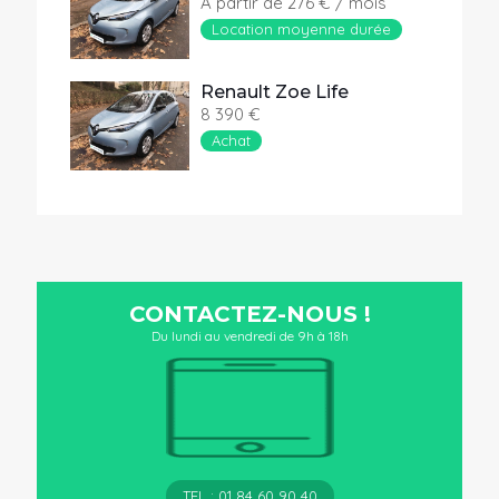
A partir de 276 € / mois
Location moyenne durée
Renault Zoe Life
8 390 €
Achat
CONTACTEZ-NOUS !
Du lundi au vendredi de 9h à 18h
TEL : 01 84 60 90 40