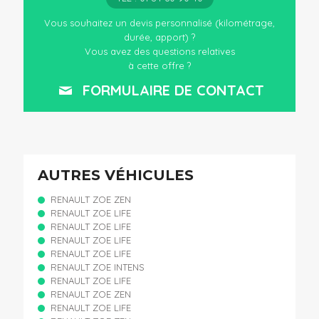
Vous souhaitez un devis personnalisé (kilométrage,
durée, apport) ?
Vous avez des questions relatives
à cette offre ?
FORMULAIRE DE CONTACT
AUTRES VÉHICULES
RENAULT ZOE ZEN
RENAULT ZOE LIFE
RENAULT ZOE LIFE
RENAULT ZOE LIFE
RENAULT ZOE LIFE
RENAULT ZOE INTENS
RENAULT ZOE LIFE
RENAULT ZOE ZEN
RENAULT ZOE LIFE