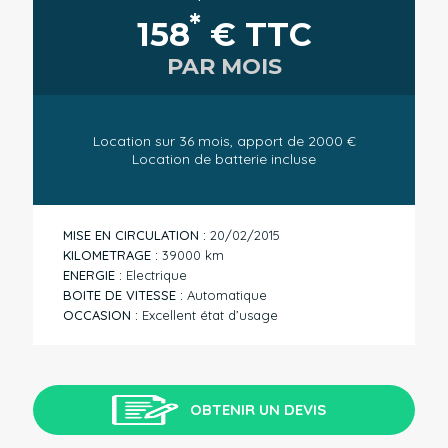
*
158
€ TTC
PAR MOIS
Location sur 36 mois, apport de 2000 €
Location de batterie incluse
MISE EN CIRCULATION :
20/02/2015
KILOMETRAGE :
39000 km
ENERGIE :
Electrique
BOITE DE VITESSE :
Automatique
OCCASION :
Excellent état d’usage
OBTENIR UN DEVIS