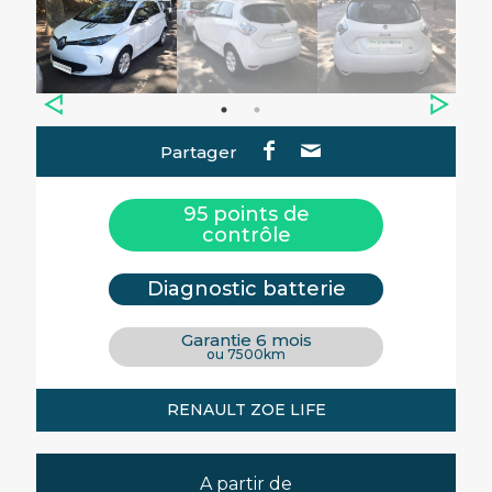
Partager
95 points de
contrôle
Diagnostic batterie
Garantie 6 mois
ou 7500km
RENAULT ZOE LIFE
A partir de