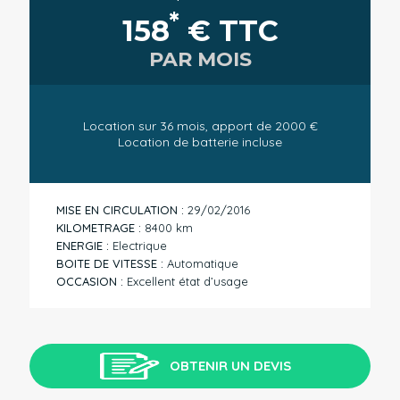
*
158
€ TTC
PAR MOIS
Location sur 36 mois, apport de 2000 €
Location de batterie incluse
MISE EN CIRCULATION :
29/02/2016
KILOMETRAGE :
8400 km
ENERGIE :
Electrique
BOITE DE VITESSE :
Automatique
OCCASION :
Excellent état d’usage
OBTENIR UN DEVIS